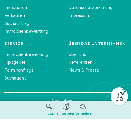
Investieren
Datenschutzerklärung
Verkaufen
Impressum
Suchauftrag
Immobilienbewertung
SERVICE
ÜBER DAS UNTERNEHMEN
Immobilienbewertung
Über uns
Tippgeber
Referenzen
Terminanfrage
News & Presse
Suchagent
Nach oben
© 2026 | PLENUS Immobilien GmbH - Alle
Immosuche
Investieren
Verkaufen
Rechte vorbehalten.