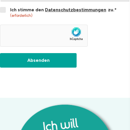
Consent
Ich stimme den
Datenschutzbestimmungen
zu.*
(erforderlich)
hCaptcha
Absenden