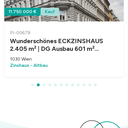
11.750.000 €
Kauf
PI-00679
Wunderschönes ECKZINSHAUS
2.405 m² | DG Ausbau 601 m²
bewilligt | Nahe Rochusmarkt U3
1030 Wien
Zinshaus - Altbau